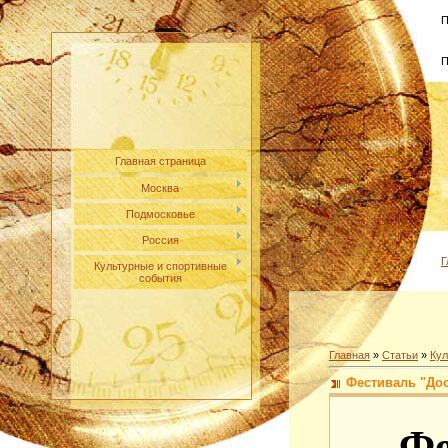
П
П
Главная страница
Москва
Подмосковье
Россия
Г
Культурные и спортивные
события
Главная
»
Статьи
»
Кул
Фестиваль "Дос
Фе