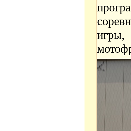
прогр
сорев
игры,
мотофр