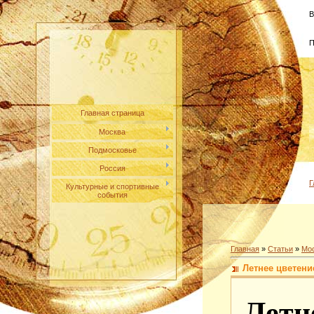
В
П
Главная страница
Москва
Подмосковье
Россия
Г
Культурные и спортивные
события
Главная
»
Статьи
»
Мо
Летнее цветени
Летн