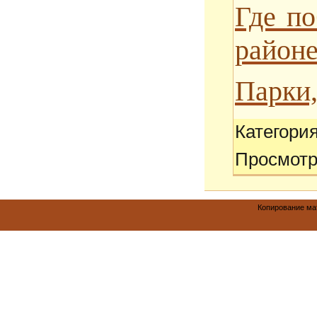
Где п
район
Парки,
Категори
Просмотр
Копирование мат