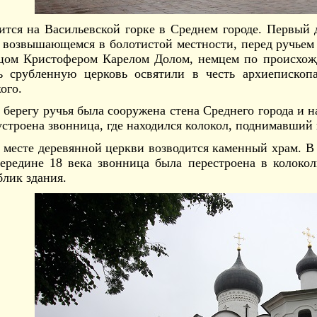
ится на Васильевской горке в Среднем городе. Первый
, возвышающемся в болотистой местности, перед ручьем
цом Кристофером Карелом Долом, немцем по происхо
ь срубленную церковь освятили в честь архиепископа
ого.
о берегу ручья была сооружена стена Среднего города и 
строена звонница, где находился колокол, поднимавший в
а месте деревянной церкви возводится каменный храм. В
середине 18 века звонница была перестроена в колоко
лик здания.