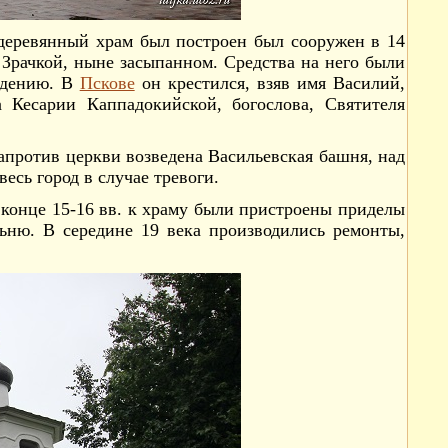
 деревянный храм был построен был сооружен в 14
 Зрачкой, ныне засыпанном. Средства на него были
ждению. В
Пскове
он крестился, взяв имя Василий,
 Кесарии Каппадокийской, богослова, Святителя
напротив церкви возведена Васильевская башня, над
есь город в случае тревоги.
 конце 15-16 вв. к храму были пристроены приделы
льню. В середине 19 века производились ремонты,