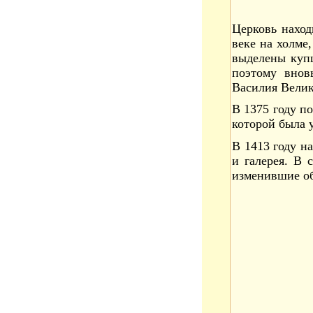
Церковь наход
веке на холме
выделены куп
поэтому внов
Василия Велик
В 1375 году п
которой была у
В 1413 году н
и галерея. В 
изменившие об