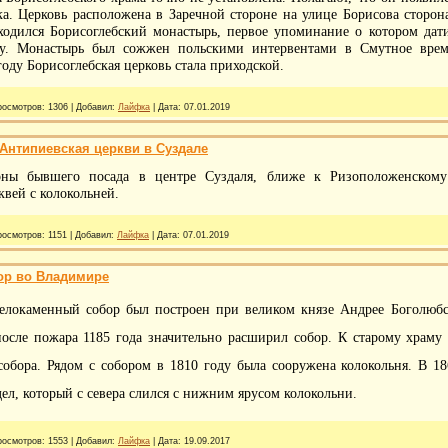
ка. Церковь расположена в Заречной стороне на улице Борисова сторо
аходился Борисоглебский монастырь, первое упоминание о котором дат
у. Монастырь был сожжен польскими интервентами в Смутное время
году Борисоглебская церковь стала приходской.
росмотров:
1306
|
Добавил:
Лайфка
|
Дата:
07.01.2019
 Антипиевская церкви в Суздале
оны бывшего посада в центре Суздаля, ближе к Ризоположенскому
вей с колокольней.
росмотров:
1151
|
Добавил:
Лайфка
|
Дата:
07.01.2019
ор во Владимире
елокаменный собор был построен при великом князе Андрее Боголюбско
после пожара 1185 года значительно расширил собор. К старому храму
собора. Рядом с собором в 1810 году была сооружена колокольня. В 1
ел, который с севера слился с нижним ярусом колокольни.
росмотров:
1553
|
Добавил:
Лайфка
|
Дата:
19.09.2017