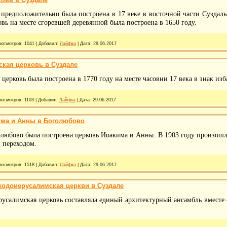
 предположительно была построена в 17 веке в восточной части Суздальс
овь на месте сгоревшей деревянной была построена в 1650 году.
росмотров:
1041
|
Добавил:
Лайфка
|
Дата:
29.06.2017
ская церковь в Суздале
 церковь была построена в 1770 году на месте часовни 17 века в знак из
росмотров:
1103
|
Добавил:
Лайфка
|
Дата:
29.06.2017
има и Анны в Боголюбово
голюбово была построена церковь Иоакима и Анны.
В 1903 году произошл
 переходом.
росмотров:
1518
|
Добавил:
Лайфка
|
Дата:
29.06.2017
ходоиерусалимская церкви в Суздале
русалимская церковь составляла единый архитектурный ансамбль вмест