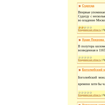
Судогда
Впервые упоминает
Судогду с несколь
во владение Моско
Владимирская область
|
П
Храм Покрова 
В полутора киломе
возведенная в 116
Владимирская область
|
П
Боголюбский 
Боголюбский мона
времени хотя бы ч
Владимирская область
|
П
Успенская цер