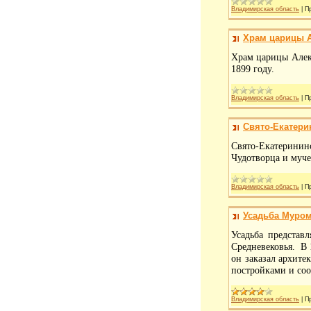
Владимирская область
|
П
Храм царицы 
Храм царицы Алек
1899 году.
Владимирская область
|
П
Свято-Екатери
Свято-Екатеринин
Чудотворца и муч
Владимирская область
|
П
Усадьба Муро
Усадьба представ
Средневековья.
В 
он заказал архите
постройками и со
Владимирская область
|
П