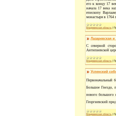
его к концу 17 ве
начала 17 века н
епископу Варлаам
монастыря в 1764 
Владимирская область
|
П
Лазаревская и
С северной стор
Антипиевской церк
Владимирская область
|
П
Успенский соб
Первоначальный б
Большое Гнездо, 
нового большого 
Георгиевский прид
Владимирская область
|
П