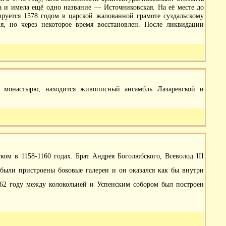
на и имела ещё одно название — Источниковская. На её месте до
ируется 1578 годом в царской жалованной грамоте суздальскому
, но через некоторое время восстановлен. После ликвидации
 монастырю, находится живописный ансамбль Лазаревской и
м в 1158-1160 годах. Брат Андрея Боголюбского, Всеволод III
 были пристроены боковые галереи и он оказался как бы внутри
862 году между колокольней и Успенским собором был построен