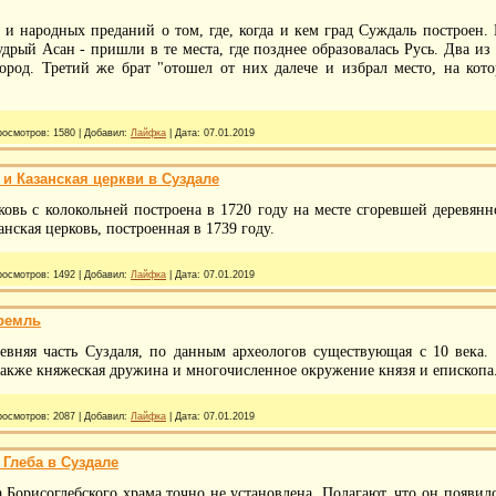
 и народных преданий о том, где, когда и кем град Суждаль построен. 
дрый Асан - пришли в те места, где позднее образовалась Русь. Два из
ород. Третий же брат "отошел от них далече и избрал место, на ко
росмотров:
1580
|
Добавил:
Лайфка
|
Дата:
07.01.2019
 и Казанская церкви в Суздале
ковь с колокольней построена в 1720 году на месте сгоревшей деревян
нская церковь, построенная в 1739 году.
росмотров:
1492
|
Добавил:
Лайфка
|
Дата:
07.01.2019
ремль
ревняя часть Суздаля, по данным археологов существующая с 10 века.
также княжеская дружина и многочисленное окружение князя и епископа
росмотров:
2087
|
Добавил:
Лайфка
|
Дата:
07.01.2019
 Глеба в Суздале
а Борисоглебского храма точно не установлена. Полагают, что он появил