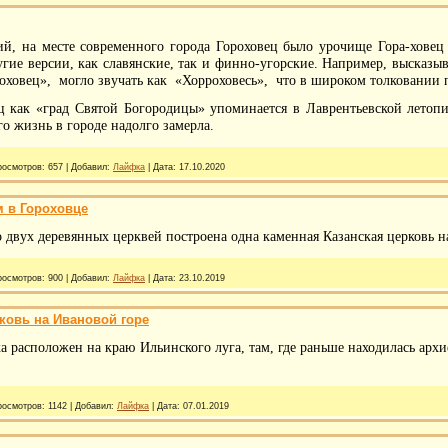
й, на месте современного города Гороховец было урочище Гора-ховец 
ругие версии, как славянские, так и финно-угорские. Например, высказ
оховец», могло звучать как «Хорроховесь», что в широком толковании п
 как «град Святой Богородицы» упоминается в Лаврентьевской летопис
го жизнь в городе надолго замерла.
росмотров:
657
|
Добавил:
Лайфка
|
Дата:
17.10.2020
м в Гороховце
о двух деревянных церквей построена одна каменная Казанская церковь н
росмотров:
900
|
Добавил:
Лайфка
|
Дата:
23.10.2019
ковь на Ивановой горе
 расположен на краю Ильинского луга, там, где раньше находилась архие
росмотров:
1142
|
Добавил:
Лайфка
|
Дата:
07.01.2019