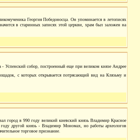
еликомученика Георгия Победоносца. Он упоминается в летописях
ачится в старинных записях этой церкви, храм был заложен на
 - Успенский собор
, построенный еще при великом князе Андрее
площадок, с которых открывается потрясающий вид на Клязьму и
овал город в 990 году великий киевский князь Владимир Красное
 году другой князь - Владимир Мономах, но работы археологов
начительное торговое признание.