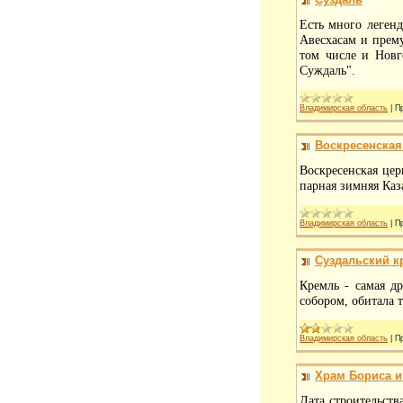
Есть много легенд
Авесхасам и прему
том числе и Новг
Суждаль".
Владимирская область
|
П
Воскресенская
Воскресенская цер
парная зимняя Каза
Владимирская область
|
П
Суздальский к
Кремль - самая д
собором, обитала 
Владимирская область
|
П
Храм Бориса и
Дата строительств