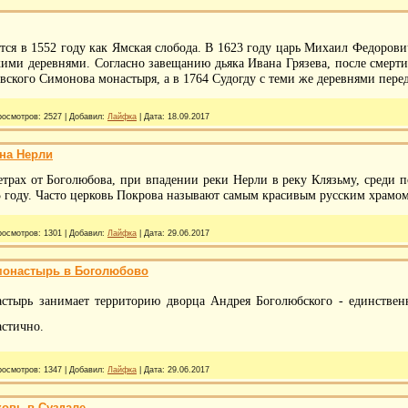
ся в 1552 году как Ямская слобода. В 1623 году царь Михаил Федорови
кими деревнями. Согласно завещанию дьяка Ивана Грязева, после смерти 
вского Симонова монастыря, а в 1764 Судогду с теми же деревнями пере
росмотров:
2527
|
Добавил:
Лайфка
|
Дата:
18.09.2017
на Нерли
трах от Боголюбова, при впадении реки Нерли в реку Клязьму, среди 
5 году. Часто церковь Покрова называют самым красивым русским храмом
росмотров:
1301
|
Добавил:
Лайфка
|
Дата:
29.06.2017
монастырь в Боголюбово
стырь занимает территорию дворца Андрея Боголюбского - единствен
астично.
росмотров:
1347
|
Добавил:
Лайфка
|
Дата:
29.06.2017
ковь в Суздале