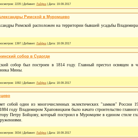
росмотров:
2235
|
Добавил:
Лайфка
|
Дата:
19.09.2017
Александры Римской в Муромцево
сандры Римской расположен на территории бывшей усадьбы Владимира С
росмотров:
1397
|
Добавил:
Лайфка
|
Дата:
18.09.2017
нинский собор в Судогде
ский собор был построен в 1814 году. Главный престол освящен в ч
еника Мины.
росмотров:
1092
|
Добавил:
Лайфка
|
Дата:
18.09.2017
мцево
ляет собой один из многочисленных эклектических "замков" России 1
1884 году Владимиром Храповицким было начато строительство главного
ктору Петру Бойцову, который построил в Муромцеве в едином стиле г
оружениями.
росмотров:
3034
|
Добавил:
Лайфка
|
Дата:
18.09.2017