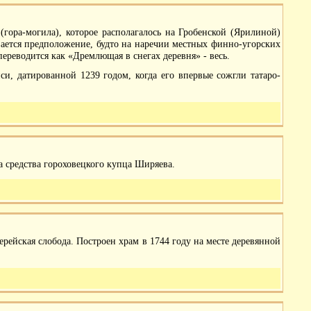
(гора-могила), которое располагалось на Гробенской (Ярилиной)
ывается предположение, будто на наречии местных финно-угорских
ереводится как «Дремлющая в снегах деревня» - весь.
и, датированной 1239 годом, когда его впервые сожгли татаро-
а средства гороховецкого купца Ширяева.
рейская слобода. Построен храм в 1744 году на месте деревянной