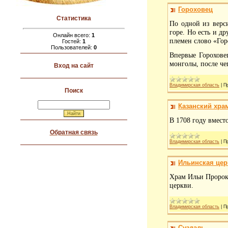
Гороховец
Статистика
По одной из верси
горе. Но есть и д
Онлайн всего:
1
племен слово «Гор
Гостей:
1
Пользователей:
0
Впервые Гороховец
монголы, после че
Вход на сайт
Владимирская область
|
П
Поиск
Казанский хра
В 1708 году вмест
Обратная связь
Владимирская область
|
П
Ильинская цер
Храм Ильи Пророка
церкви.
Владимирская область
|
П
Суздаль