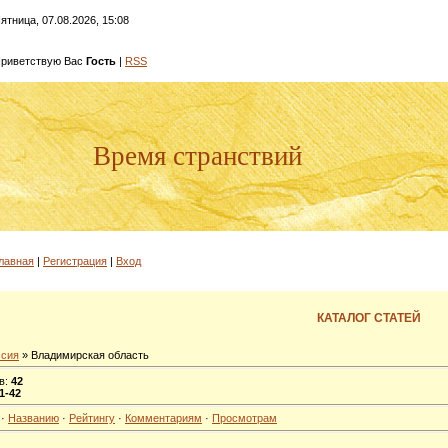
ятница, 07.08.2026, 15:08
риветствую Вас
Гость
|
RSS
Время странствий
лавная
|
Регистрация
|
Вход
КАТАЛОГ СТАТЕЙ
ссия
» Владимирская область
в
:
42
1-42
·
Названию
·
Рейтингу
·
Комментариям
·
Просмотрам