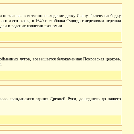
ч пожаловал в вотчинное владение дьяку Ивану Грязеву слободку
его и его жены, в 1640 г. слободка Судогда с деревнями перешла
дали в ведение коллегии экономии.
пойменных лугов, возвышается белокаменная Покровская церковь,
.
ного гражданского здания Древней Руси, дошедшего до нашего