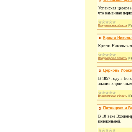
Успенская церковь
что каменная церк
Владимирская область
|
П
Кресто-Николь
Кресто-Никольская
Владимирская область
|
П
Церковь Иоак
В 1857 году в Бо
здания кирпичным
Владимирская область
|
П
Пятницкая и В
В 18 веке Входоие
колокольней.