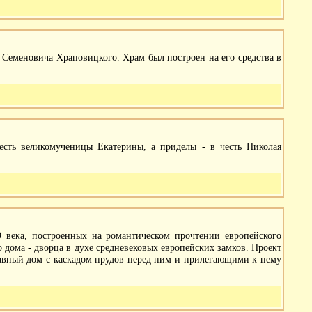
еменовича Храповицкого. Храм был построен на его средства в
есть великомученицы Екатерины, а приделы - в честь Николая
9 века, построенных на романтическом прочтении европейского
 дома - дворца в духе средневековых европейских замков. Проект
лавный дом с каскадом прудов перед ним и прилегающими к нему