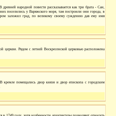
В древней народной повести рассказывается как три брата - Сан,
 них поселились у Варяжского моря, там построили они города, в
тором заложил град, по великому своему суждению дав ему имя
ной церкви.
Рядом с летней Воскресенской церковью расположена
 В кремле помещались двор князя и двор епископа с городским
.
ся в 1749 году, хотя особенности архитектуры позволяют относить