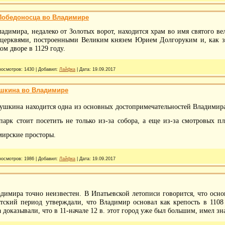
Победоносца во Владимире
адимира, недалеко от Золотых ворот, находится храм во имя святого в
 церквями, построенными Великим князем Юрием Долгоруким и, как зн
ом дворе в 1129 году.
росмотров:
1430
|
Добавил:
Лайфка
|
Дата:
19.09.2017
ушкина во Владимире
Пушкина находится одна из основных достопримечательностей Владимира
парк стоит посетить не только из-за собора, а еще из-за смотровых 
мирские просторы.
росмотров:
1986
|
Добавил:
Лайфка
|
Дата:
19.09.2017
димира точно неизвестен. В Ипатьевской летописи говорится, что осн
тский период утверждали, что Владимир основал как крепость в 1108
а доказывали, что в 11-начале 12 в. этот город уже был большим, имел з