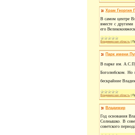
Храм Георгия 
В самом центре Вл
вместе с другими
его Великокняжеск
Владимирская область
|
П
Парк имени П
В парке им. А.С.
Боголюбском. Но 
бескрайние Влади
Владимирская область
|
П
Владимир
Год основания Вла
Солнышко. В сове
советского период